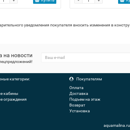
-
Купить
К
+
+
варительного уведомления покупателя вносить изменения в констр
а на новости
спецпредложений!
ные категории:
Покупателям
Оплата
е кабины
Доставка
е ограждения
Подъем на этаж
Возврат
Установка
aquamalina.r