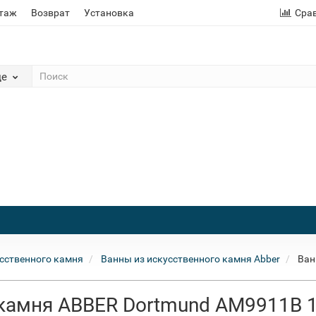
этаж
Возврат
Установка
Сра
де
сственного камня
Ванны из искусственного камня Abber
Ван
 камня ABBER Dortmund AM9911B 