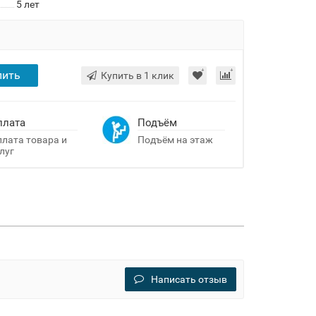
5 лет
пить
Купить в 1 клик
плата
Подъём
лата товара и
Подъём на этаж
луг
Написать отзыв