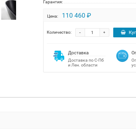
Гарантия:
110 460 ₽
Цена:
-
Ку
Количество:
+
Доставка
О
Доставка по С-Пб
Оп
и Лен. области
ус