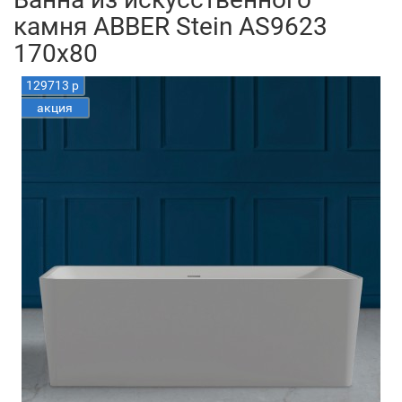
камня ABBER Stein AS9623
170x80
129713 р
акция