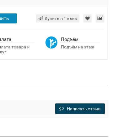
пить
Купить в 1 клик
плата
Подъём
лата товара и
Подъём на этаж
луг
Написать отзыв