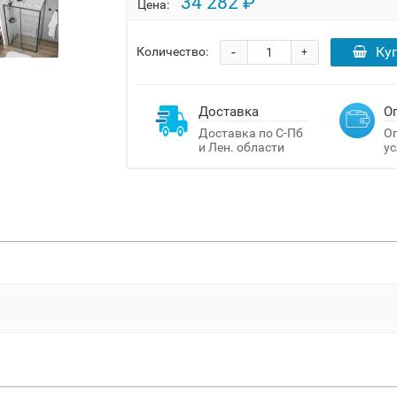
34 282 ₽
Цена:
-
Ку
Количество:
+
Доставка
О
Доставка по С-Пб
Оп
и Лен. области
ус