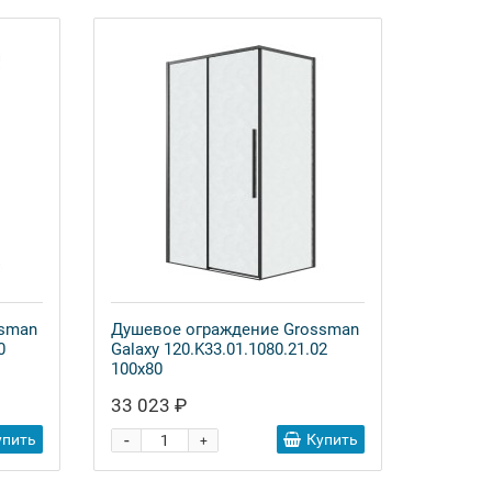
ssman
Душевое ограждение Grossman
0
Galaxy 120.K33.01.1080.21.02
100x80
33 023 ₽
-
упить
Купить
+