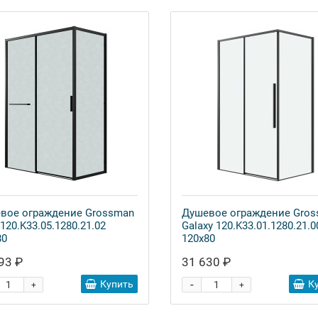
вое ограждение Grossman
Душевое ограждение Gro
 120.K33.05.1280.21.02
Galaxy 120.K33.01.1280.21.0
80
120x80
93 ₽
31 630 ₽
-
Купить
К
+
+