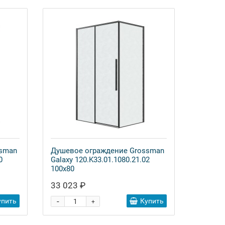
ssman
Душевое ограждение Grossman
0
Galaxy 120.K33.01.1080.21.02
100x80
33 023 ₽
-
упить
Купить
+