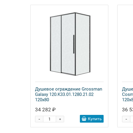
Душевое ограждение Grossman
Душе
Galaxy 120.K33.01.1280.21.02
Cosm
120x80
120x
34 282 ₽
36 5
-
-
Купить
+