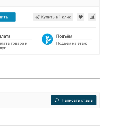
пить
Купить в 1 клик
плата
Подъём
лата товара и
Подъём на этаж
луг
Написать отзыв