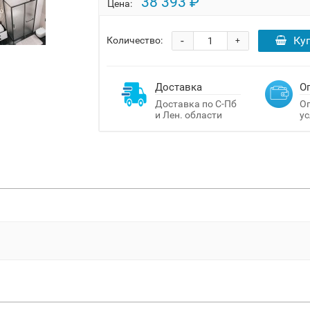
38 393 ₽
Цена:
-
Ку
Количество:
+
Доставка
О
Доставка по С-Пб
Оп
и Лен. области
ус