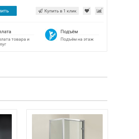
пить
Купить в 1 клик
плата
Подъём
лата товара и
Подъём на этаж
луг