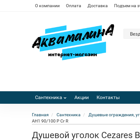
О компании
Оплата
Доставка
Подъем на 
Вез
Сантехника
Акции
Контакты
Главная
Сантехника
Душевые ограждения, уг
AH1 90/100 P Cr R
Душевой уголок Cezares B