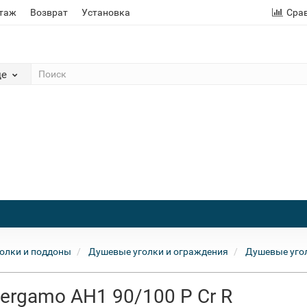
этаж
Возврат
Установка
Сра
де
олки и поддоны
Душевые уголки и ограждения
Душевые угол
ergamo AH1 90/100 P Cr R