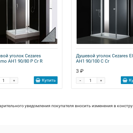
вой уголок Cezares
Душевой уголок Cezares E
amo AH1 90/80 P Cr R
AH1 90/100 C Cr
3 ₽
-
Купить
К
+
+
варительного уведомления покупателя вносить изменения в констр