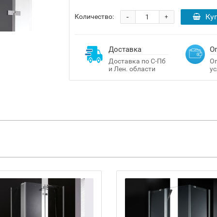
-
Ку
Количество:
+
Доставка
О
Доставка по С-Пб
Оп
и Лен. области
ус