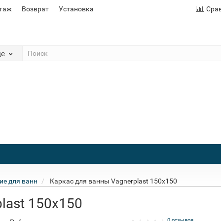
этаж
Возврат
Установка
Сра
де
е для ванн
Каркас для ванны Vagnerplast 150х150
last 150х150
0 отзывов