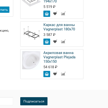
194x170
1 175 ₽
5 519 ₽
-
упить
Купить
+
Каркас для ванны
Vagnerplast 180х70
укцию,
3 587 ₽
Акриловая ванна
Vagnerplast Plejada
150x150
54 618 ₽
Подписаться