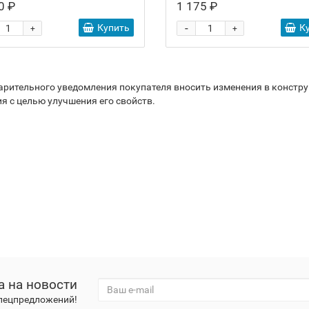
0 ₽
1 175 ₽
-
Купить
К
+
+
варительного уведомления покупателя вносить изменения в констр
я с целью улучшения его свойств.
а на новости
спецпредложений!