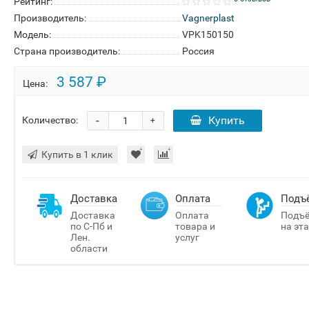
Рейтинг:
Производитель:
Vagnerplast
Модель:
VPK150150
Страна производитель:
Россия
3 587 ₽
Цена:
-
Купить
Количество:
+
Купить в 1 клик
Доставка
Оплата
Подъ
Доставка
Оплата
Подъ
по С-Пб и
товара и
на эт
Лен.
услуг
области