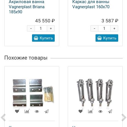
Акриловая ванна
Каркас для ванны
Vagnerplast Briana
Vagnerplast 160x70
185x90
45 550 ₽
3 587 ₽
-
-
+
+
Купить
Купить
Похожие товары