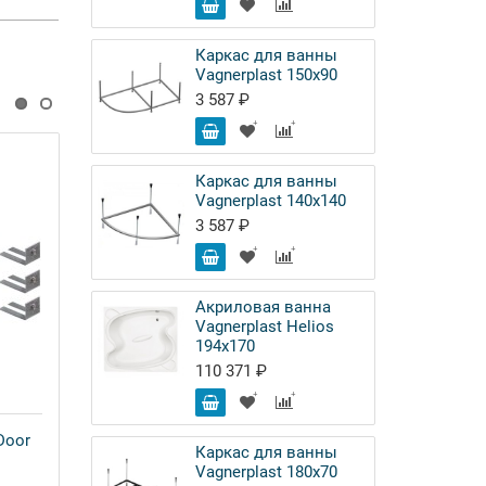
Каркас для ванны
Vagnerplast 150х90
3 587 ₽
Каркас для ванны
Vagnerplast 140х140
3 587 ₽
Акриловая ванна
Vagnerplast Helios
194x170
110 371 ₽
Door
Ножки для поддона Good Door
Каркас для ванны
Эклипс УК00009
Vagnerplast 180х70