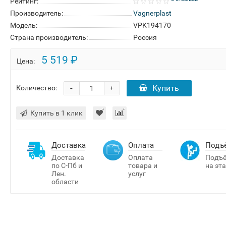
Рейтинг:
Производитель:
Vagnerplast
Модель:
VPK194170
Страна производитель:
Россия
5 519 ₽
Цена:
-
Купить
Количество:
+
Купить в 1 клик
Доставка
Оплата
Подъ
Доставка
Оплата
Подъ
по С-Пб и
товара и
на эт
Лен.
услуг
области