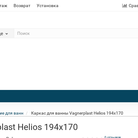
этаж
Возврат
Установка
Сра
де
е для ванн
Каркас для ванны Vagnerplast Helios 194x170
last Helios 194x170
0 отзывов