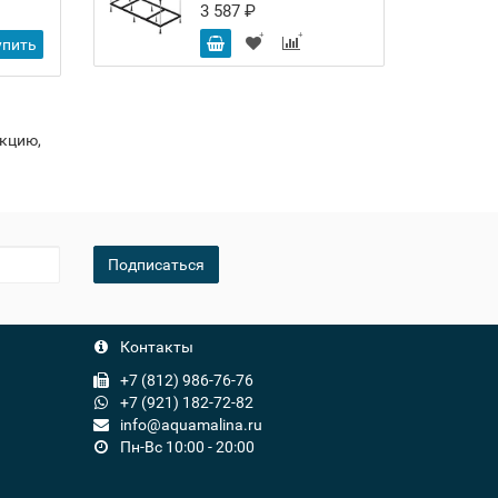
1 175 ₽
3 587 ₽
-
упить
Купить
+
укцию,
Подписаться
Контакты
+7 (812) 986-76-76
+7 (921) 182-72-82
info@aquamalina.ru
Пн-Вс 10:00 - 20:00