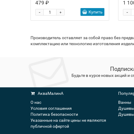
479 ₽
1 10
-
-
Купить
+
Производитель оставляет за собой право без пред
комплектацию или технологию изготовления издели
Подписк
Будьте в курсе новых акций и 
АкваМалинА
Популяр
О нас
Ванны
Условия соглашения
Душевы
Политика безопасности
Душевы
Указанные на сайте цены не являются
публичной офертой