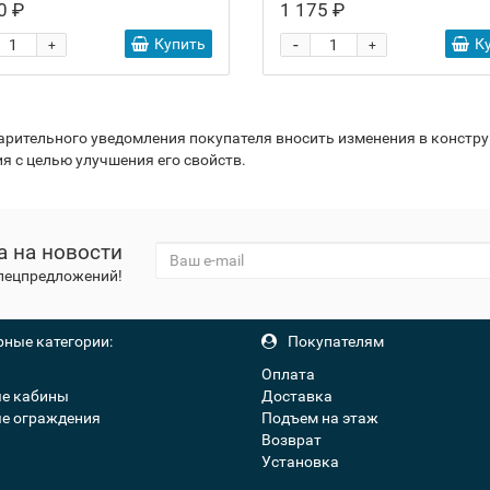
0 ₽
1 175 ₽
-
Купить
К
+
+
варительного уведомления покупателя вносить изменения в констр
я с целью улучшения его свойств.
а на новости
спецпредложений!
ные категории:
Покупателям
Оплата
е кабины
Доставка
е ограждения
Подъем на этаж
Возврат
Установка