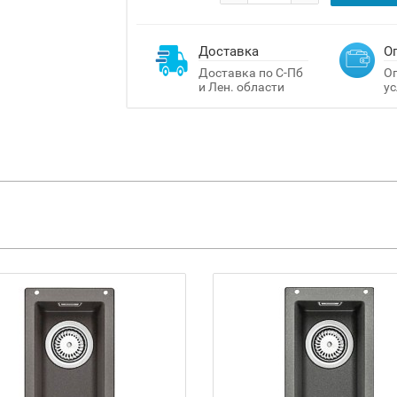
Доставка
О
Доставка по С-Пб
Оп
и Лен. области
ус