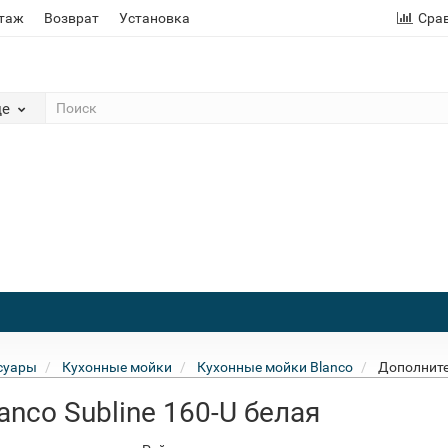
этаж
Возврат
Установка
Сра
де
суары
Кухонные мойки
Кухонные мойки Blanco
Дополните
nco Subline 160-U белая