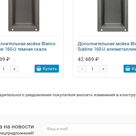
лнительная мойка Blanco
Дополнительная мойка Bl
ne 160-U темная скала
Subline 160-U алюметалли
89 ₽
42 489 ₽
-
Купить
К
+
+
варительного уведомления покупателя вносить изменения в констр
а на новости
спецпредложений!