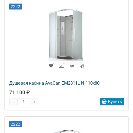
2222
Душевая кабина AvaCan EM2811L N 110x80
71 100 ₽
-
Купить
+
2222