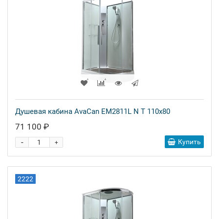
Душевая кабина AvaCan EM2811L N T 110x80
71 100 ₽
-
Купить
+
2222