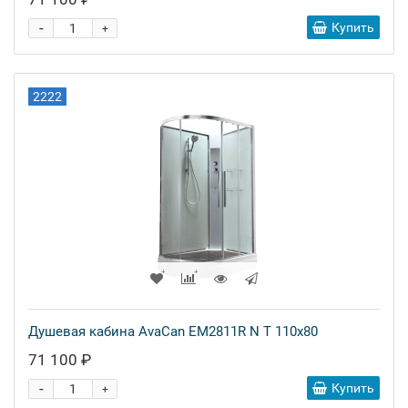
-
Купить
+
2222
Душевая кабина AvaCan EM2811R N T 110x80
71 100 ₽
-
Купить
+